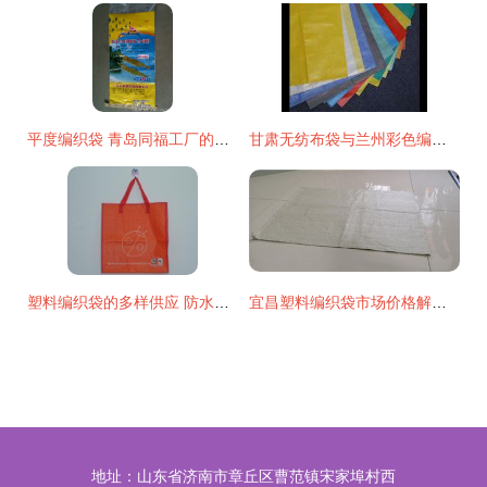
平度编织袋 青岛同福工厂的高清匠心之作
甘肃无纺布袋与兰州彩色编织袋 挑选优质厂家的实用指南
塑料编织袋的多样供应 防水、聚丙烯、亚膜与彩印编织袋解析
宜昌塑料编织袋市场价格解析 28×48规格出厂价最新动态
地址：山东省济南市章丘区曹范镇宋家埠村西