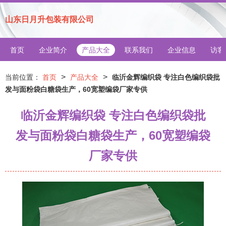
山东日月升包装有限公司
首页
企业简介
产品大全
联系我们
企业信息
访客
>
>
当前位置：
首页
产品大全
临沂金辉编织袋 专注白色编织袋批
发与面粉袋白糖袋生产，60宽塑编袋厂家专供
临沂金辉编织袋 专注白色编织袋批
发与面粉袋白糖袋生产，60宽塑编袋
厂家专供